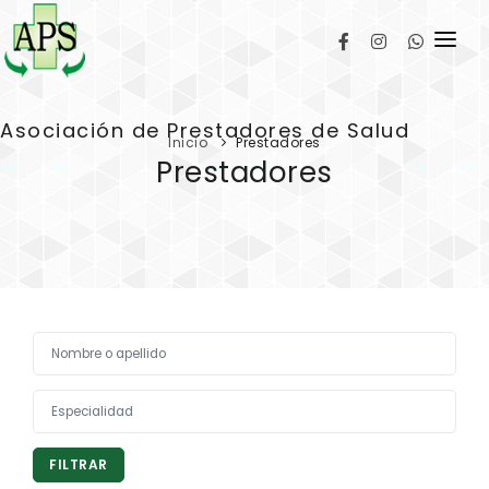
INSTITUCIONAL
Asociación de Prestadores de Salud
NOTICIAS
Inicio
Prestadores
Prestadores
CURSOS
PRESTADORES
OBRAS SOCIALES
CONTACTO
FILTRAR