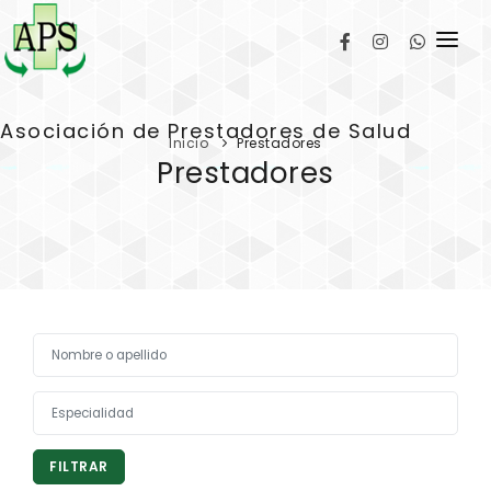
INSTITUCIONAL
Asociación de Prestadores de Salud
NOTICIAS
Inicio
Prestadores
Prestadores
CURSOS
PRESTADORES
OBRAS SOCIALES
CONTACTO
FILTRAR